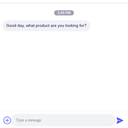
Rice
October 23, 2024
traite le riz
August 19, 2021
3:45 PM
Good day, what product are you looking for?
01:16
00:46
Le haricot Mung
1 tonne / h de sortie de légumes,
RGB Nir CCD sortie de raisins secs
Autres Vidéos
Raisin
January 07, 2025
August 20, 2021
00:43
00:22
Trieuse de couleurs en plastique
trieuse de couleurs de sel de mer
polychrome Ccd
Autres Vidéos
Autres Vidéos
July 29, 2026
March 13, 2026