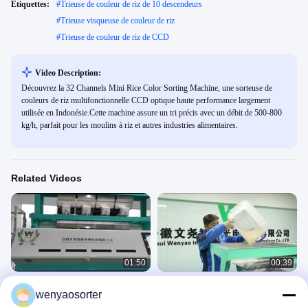
Étiquettes:
#
Trieuse de couleur de riz de 10 descendeurs
#
Trieuse visqueuse de couleur de riz
#
Trieuse de couleur de riz de CCD
Video Description:
Découvrez la 32 Channels Mini Rice Color Sorting Machine, une sorteuse de
couleurs de riz multifonctionnelle CCD optique haute performance largement
utilisée en Indonésie.Cette machine assure un tri précis avec un débit de 500-800
kg/h, parfait pour les moulins à riz et autres industries alimentaires.
Related Videos
01:50
00:39
sélecteur de couleurs de riz
Canaux étuvés à la vapeur de la
wenyaosorter
goulotte 64 de la machine 1 de
Rice
séparateur de riz pour que la rizerie