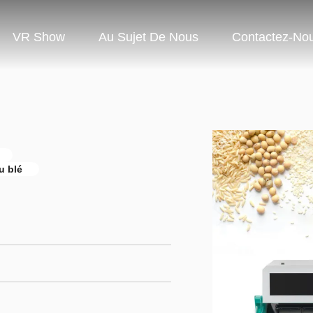
VR Show
Au Sujet De Nous
Contactez-No
u blé