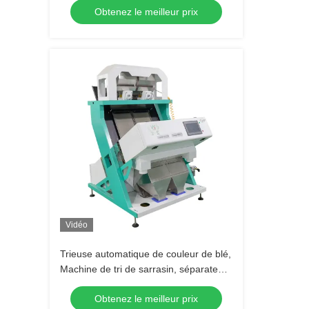
Obtenez le meilleur prix
grain de trieuse de couleur de riz de
haute précision
Vidéo
Trieuse automatique de couleur de blé,
Machine de tri de sarrasin, séparateur
multifonctionnel pour l'avoine, le
Obtenez le meilleur prix
quinoa, le sésame