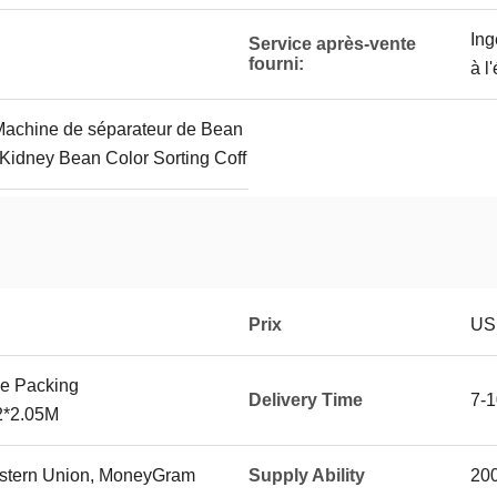
Ing
Service après-vente
fourni:
à l
Machine de séparateur de Bean
Kidney Bean Color Sorting Coff
Prix
US
e Packing
Delivery Time
7-1
2*2.05M
Western Union, MoneyGram
Supply Ability
20