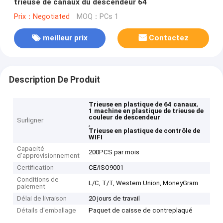
trieuse de canaux du descendeur 64
Prix：Negotiated
MOQ：PCs 1
meilleur prix
Contactez
Description De Produit
,
Trieuse en plastique de 64 canaux
1 machine en plastique de trieuse de
couleur de descendeur
Surligner
,
Trieuse en plastique de contrôle de
WIFI
Capacité
200PCS par mois
d'approvisionnement
Certification
CE/ISO9001
Conditions de
L/C, T/T, Western Union, MoneyGram
paiement
Délai de livraison
20 jours de travail
Détails d'emballage
Paquet de caisse de contreplaqué