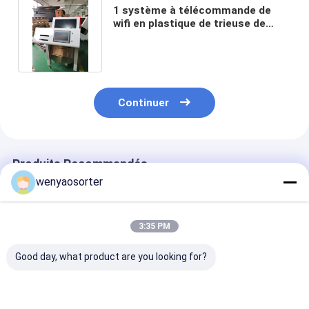
1 système à télécommande de
wifi en plastique de trieuse de
canaux du descendeur 64
Continuer
Produits Recommandés
wenyaosorter
3:35 PM
Good day, what product are you looking for?
Machine de tri des
Wenyao Trieuse de
Sortisseur de