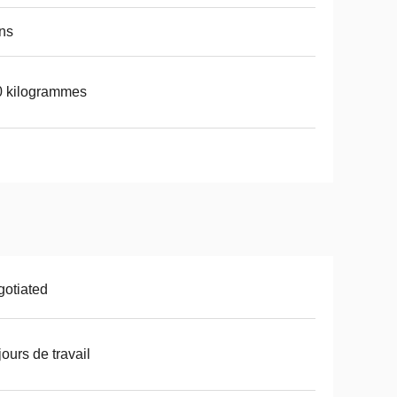
ns
0 kilogrammes
otiated
jours de travail