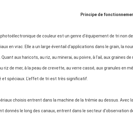
Principe de fonctionneme
 photoélectronique de couleur est un genre d'équipement de tri non destru
aux en vrac. Elle a un large éventail d'applications dans le grain, la nour
. Quant aux haricots, au riz, au minerai, au poivre, à l'ail, aux graines d
au riz de mer, à la peau de crevette, au verre cassé, aux granules en mé
et spéciaux. L'effet de tri est très significatif.
ériaux choisis entrent dans la machine de la trémie au dessus. Avec la v
nt donnés le long des canaux, entrent dans le secteur d'observation de la