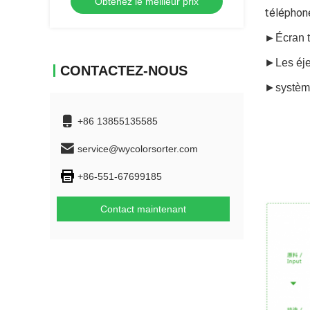
Obtenez le meilleur prix
pour le tri des noix
téléphone
►
Écran t
►Les éjec
CONTACTEZ-NOUS
►système
+86 13855135585
service@wycolorsorter.com
+86-551-67699185
Contact maintenant