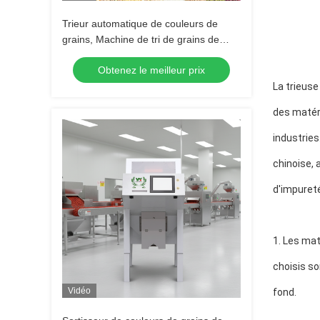
Trieur automatique de couleurs de
grains, Machine de tri de grains de
café, séparateur multifonctionnel pour
Obtenez le meilleur prix
soja, lentilles, pois chiches
La trieuse
des matéri
industries
chinoise, 
d'impureté 
1. Les mat
choisis so
Vidéo
fond.