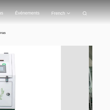
us
Événements
French
éras