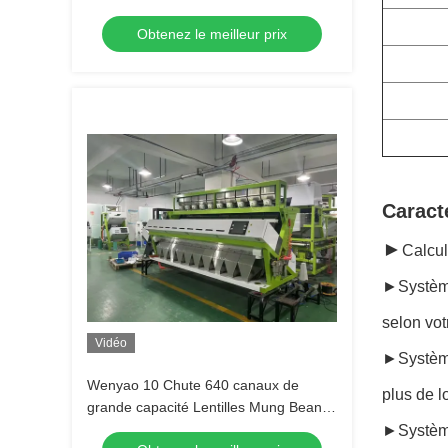
CE ISO Grains noirs Grains de café
Obtenez le meilleur prix
Lentilles Machine de tri des couleurs à
vendre 2026
Caract
►
Calcul
►Système 
selon vot
Vidéo
►Système
Wenyao 10 Chute 640 canaux de
plus de l
grande capacité Lentilles Mung Bean
Color Sorting Machine Sortant optique
►Système