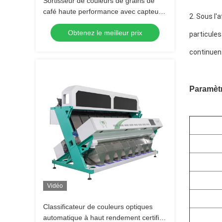
Sortisseur de couleurs de grains de
café haute performance avec capteur
2. Sous l'
Toshiba CCD japonais, précision de tri
Obtenez le meilleur prix
≥ 99,99% et garantie de 2 ans
particules
continuent
Paramètr
Vidéo
Classificateur de couleurs optiques
automatique à haut rendement certifié