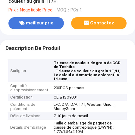
couleur du grain 1T/H
Prix：Negotiable Price
MOQ：PCs 1
meilleur prix
Contactez
Description De Produit
Trieuse de couleur de grain de CCD
de Toshiba
Surligner
,
,
Trieuse de couleur du grain 1T/H
Le calcul automatique colorent la
trieuse
Capacité
200PCS par mois
d'approvisionnement
Certification
CE & ISO9001
Conditions de
L/C, D/A, D/P, T/T, Western Union,
paiement
MoneyGram
Délai de livraison
7-10 jours de travail
Taille d'emballage de paquet de
Détails d'emballage
caisse de contreplaqué (L*W*H) :
1.77x1.54x2.10M