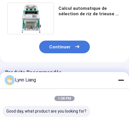
Calcul automatique de
sélection de riz de trieuse de
couleur du grain 1T/H
Continuer
Produits Recommandés
Lynn Liang
1:58 PM
Good day, what product are you looking for?
Machine de tri
WENYAO CCD
WENYAO Trieu