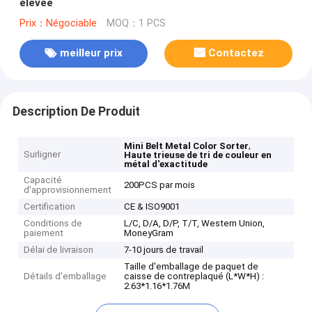
élevée
Prix：Négociable
MOQ：1 PCS
meilleur prix
Contactez
Description De Produit
,
Mini Belt Metal Color Sorter
Surligner
Haute trieuse de tri de couleur en
métal d'exactitude
Capacité
200PCS par mois
d'approvisionnement
Certification
CE & ISO9001
Conditions de
L/C, D/A, D/P, T/T, Western Union,
paiement
MoneyGram
Délai de livraison
7-10 jours de travail
Taille d'emballage de paquet de
Détails d'emballage
caisse de contreplaqué (L*W*H) :
2.63*1.16*1.76M