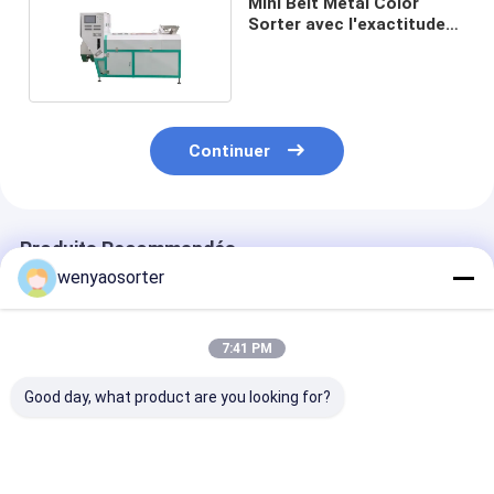
Mini Belt Metal Color
Sorter avec l'exactitude
de tri élevée
Continuer
Produits Recommandés
wenyaosorter
7:41 PM
Good day, what product are you looking for?
Wenyao High Sorting
220v Sortisseur de
Trieur de coul
Precision Belt Type
couleurs métalliques
ceinture métal