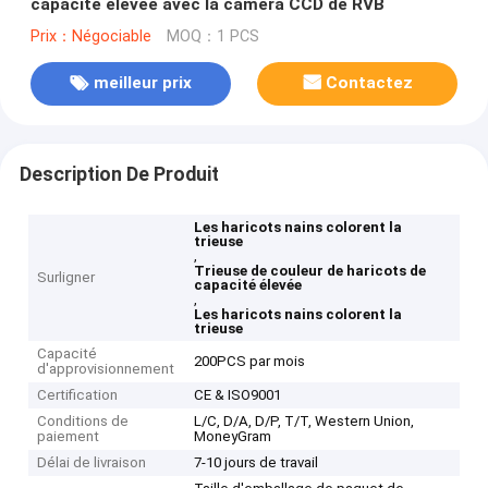
capacité élevée avec la caméra CCD de RVB
Prix：Négociable
MOQ：1 PCS
meilleur prix
Contactez
Description De Produit
Les haricots nains colorent la
trieuse
,
Trieuse de couleur de haricots de
Surligner
capacité élevée
,
Les haricots nains colorent la
trieuse
Capacité
200PCS par mois
d'approvisionnement
Certification
CE & ISO9001
Conditions de
L/C, D/A, D/P, T/T, Western Union,
paiement
MoneyGram
Délai de livraison
7-10 jours de travail