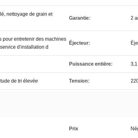
 blé, nettoyage de grain et
Garantie:
2 a
s pour entretenir des machines
Éjecteur:
Éje
 service d'installation d
Puissance entière:
3,1
itude de tri élevée
Tension:
22
Prix
Né