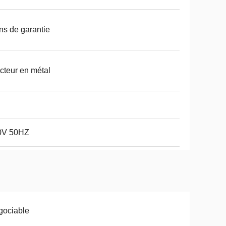
ns de garantie
cteur en métal
0V 50HZ
gociable