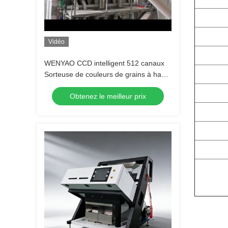
Vidéo
WENYAO CCD intelligent 512 canaux
Sorteuse de couleurs de grains à haute
sortie Sorteuse de couleurs de grains
Obtenez le meilleur prix
de maïs de blé de riz