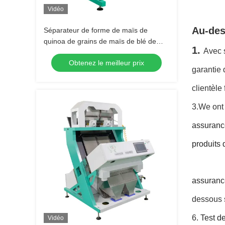
Vidéo
Au-des
Séparateur de forme de maïs de
quinoa de grains de maïs de blé de
1.
Avec 
millet de machine de séparateur de
Obtenez le meilleur prix
grain de trieuse de couleur de riz de
garantie 
haute précision
clientèle
3.We ont 
assuran
produits q
assuran
dessous s
6
.
Test d
Vidéo