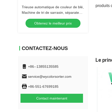
produits 
Trieuse automatique de couleur de blé,
Machine de tri de sarrasin, séparateur
multifonctionnel pour l'avoine, le
Obtenez le meilleur prix
quinoa, le sésame
CONTACTEZ-NOUS
Le prin
+86--13855135585
service@wycolorsorter.com
+86-551-67699185
Contact maintenant