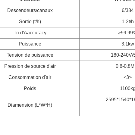
Descendeurs/canaux
6/384
Sortie (t/h)
1-2t/h
Tri d'Aaccuracy
≥99.99
Puissance
3.1kw
Tension de puissance
180-240V/
Pression de source d'air
0.6-0.8M
Consommation d'air
<3>
Poids
1100k
2595*1540*
Diamension (L*W*H)