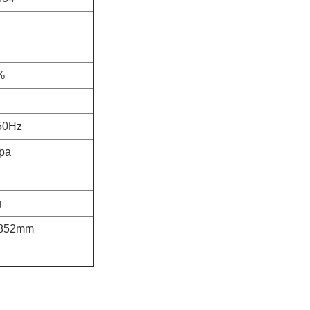
%
50Hz
pa
g
1852mm