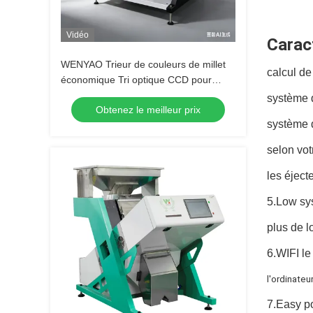
Vidéo
Caract
WENYAO Trieur de couleurs de millet
calcul de
économique Tri optique CCD pour
l'élimination des grains moisis
système 
Obtenez le meilleur prix
système d
selon vot
les éject
5.Low sy
plus de l
6.WIFI l
l'ordinateu
7.Easy po