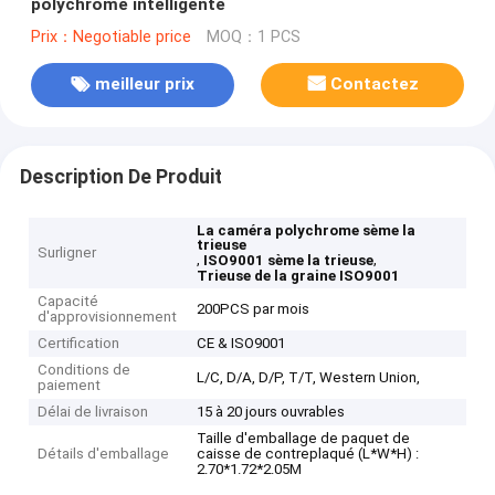
polychrome intelligente
Prix：Negotiable price
MOQ：1 PCS
meilleur prix
Contactez
Description De Produit
La caméra polychrome sème la
trieuse
Surligner
,
,
ISO9001 sème la trieuse
Trieuse de la graine ISO9001
Capacité
200PCS par mois
d'approvisionnement
Certification
CE & ISO9001
Conditions de
L/C, D/A, D/P, T/T, Western Union,
paiement
Délai de livraison
15 à 20 jours ouvrables
Taille d'emballage de paquet de
Détails d'emballage
caisse de contreplaqué (L*W*H) :
2.70*1.72*2.05M