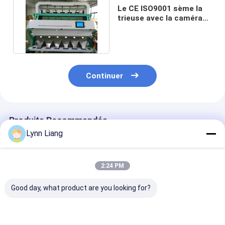
Le CE ISO9001 sème la
trieuse avec la caméra
polychrome intelligente
Continuer
Produits Recommandés
Lynn Liang
2:24 PM
Good day, what product are you looking for?
Sortisseur
Machine agricole de
Sorteur de cou