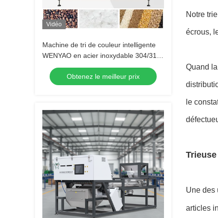
Notre tri
Vidéo
écrous, l
Machine de tri de couleur intelligente
WENYAO en acier inoxydable 304/316
pour le sel, élimination des impuretés
Quand la 
Obtenez le meilleur prix
distribut
le consta
défectueu
Trieuse
Une des u
articles 