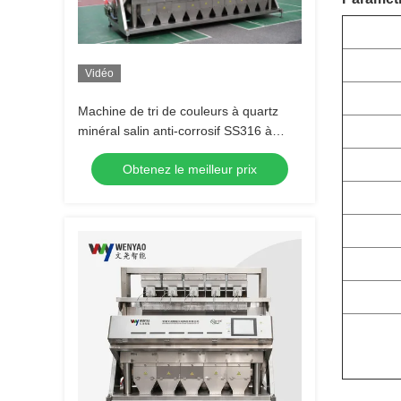
Vidéo
Machine de tri de couleurs à quartz
minéral salin anti-corrosif SS316 à
haute capacité et 10 canaux avec une
Obtenez le meilleur prix
précision de tri de 99,99 %