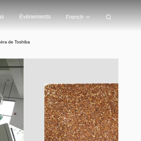
us
Événements
French
méra de Toshiba