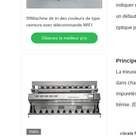
indiquer 
un défaut
99Machine de tri des couleurs de type
ceinture avec télécommande WIFI.
optique p
Obtenez le meilleur prix
Princip
La trieus
dans chaq
impuretés
trémie. (
Vidéo