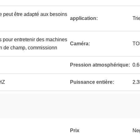
ne peut être adapté aux besoins
application:
Tri
s pour entretenir des machines
Caméra:
TO
tion de champ, commissionn
Pression atmosphérique:
0.6
HZ
Puissance entière:
2.
Prix
Neg