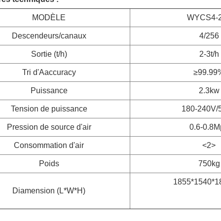
MODÈLE
WYCS4-
Descendeurs/canaux
4/256
Sortie (t/h)
2-3t/h
Tri d'Aaccuracy
≥99.99
Puissance
2.3kw
Tension de puissance
180-240V/
Pression de source d'air
0.6-0.8M
Consommation d'air
<2>
Poids
750kg
1855*1540*
Diamension (L*W*H)