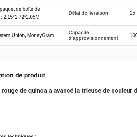
 paquet de boîte de
Délai de livraison
15 
 : 2.15*1.72*2.05M
Capacité
Western Union, MoneyGram
100
d'approvisionnement
ption de produit
rouge de quinoa a avancé la trieuse de couleur d
es techniques :