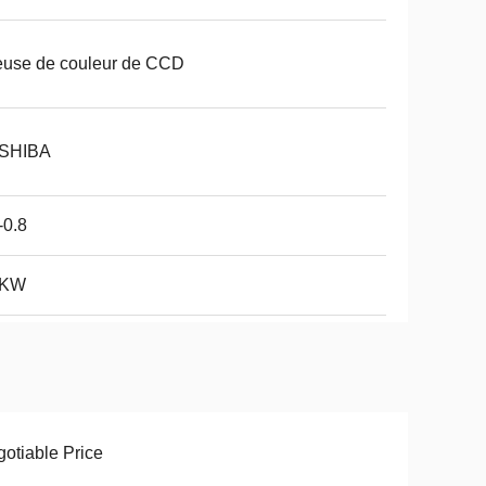
euse de couleur de CCD
SHIBA
-0.8
3KW
otiable Price