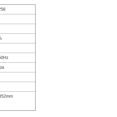
256
%
50Hz
pa
1852mm