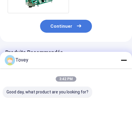
Continuer
Produits Recommandés
Tovey
3:42 PM
Good day, what product are you looking for?
Wenyao High Sorting
220v Sortisseur de
Trieur de coul
Precision Belt Type
couleurs métalliques
ceinture métal
Metal Color Sortor
Autodéplacement
pour le recycl
avec télécommande
Wifi et une trémie en
Meilleur prix
Meilleur prix
Meilleur p