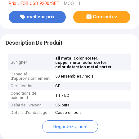
Prix：FOB USD 9200/SET
MOQ：1
meilleur prix
Contactez
Description De Produit
,
all metal color sorter
Surligner
,
copper metal color sorter
color detection metal sorter
Capacité
50 ensembles / mois
d'approvisionnement
Certification
CE
Conditions de
TT / LC
paiement
Délai de livraison
35 jours
Détails d'emballage
Casse en bois
Regardez plus